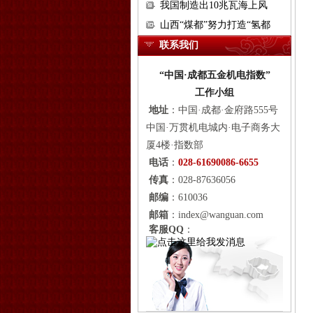
我国制造出10兆瓦海上风
山西“煤都”努力打造“氢都
联系我们
“中国·成都五金机电指数”
工作小组
地址
：
中国·成都·金府路555号
中国·万贯机电城内·电子商务大
厦4楼·指数部
电话
：
028-61690086-6655
传真
：028-87636056
邮编
：610036
邮箱
：index@wanguan.com
客服QQ
：