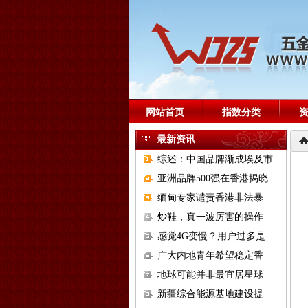
网站首页
指数分类
最新资讯
综述：中国品牌渐成埃及市
亚洲品牌500强在香港揭晓
缅甸专家谴责香港非法暴
炒鞋，真一波厉害的操作
感觉4G变慢？用户过多是
广大内地青年希望稳定香
地球可能并非最宜居星球
新疆综合能源基地建设提