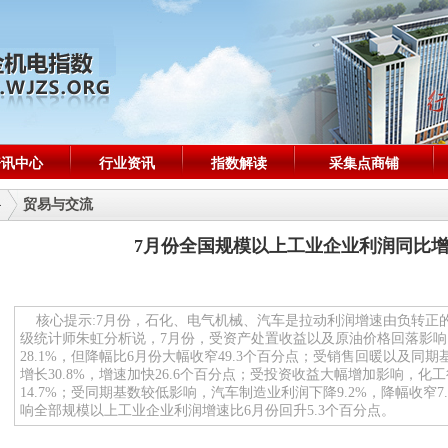
资讯中心
行业资讯
指数解读
采集点商铺
贸易与交流
7月份全国规模以上工业企业利润同比
核心提示:7月份，石化、电气机械、汽车是拉动利润增速由负转正
级统计师朱虹分析说，7月份，受资产处置收益以及原油价格回落影
28.1%，但降幅比6月份大幅收窄49.3个百分点；受销售回暖以及同
增长30.8%，增速加快26.6个百分点；受投资收益大幅增加影响，化工
14.7%；受同期基数较低影响，汽车制造业利润下降9.2%，降幅收窄7
响全部规模以上工业企业利润增速比6月份回升5.3个百分点。