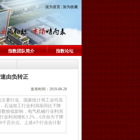
设为首页
|
加为收藏
指数团队简介
指数论坛
增速由负转正
发布时间：2019-08-28
的主要行业。国家统计局工业司高
响，石油加工行业利润虽同比下降
期基数较低影响，电气机械行业利润
行业利润增长3.2%，6月份为下降
.0个百分点。上述4个行业合计影